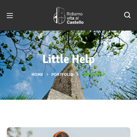
Little Help
HOME
PORTFOLIO
LITTLE HELP