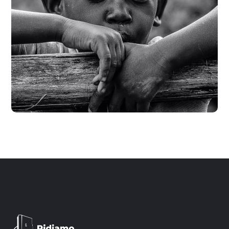
Rural Children
#CHARITY
#DONATION