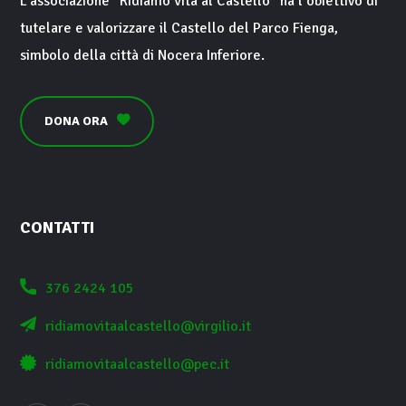
L’associazione “
Ridiamo vita al Castello
” ha l’obiettivo di
tutelare e valorizzare il
Castello del Parco Fienga
,
simbolo della città di
Nocera Inferiore
.
DONA ORA
CONTATTI
376 2424 105
ridiamovitaalcastello@virgilio.it
ridiamovitaalcastello@pec.it