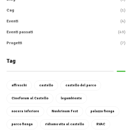
Cag
(1)
Eventi
(4)
Eventi passati
(49)
Progetti
(7)
Tag
affreschi
castello
castello del parco
Cineforum al Castello
legambiente
nocera inferiore
Nuvkrinum Fest
palazzo fienga
parco fienga
ridiamo vita al castello
RVAC