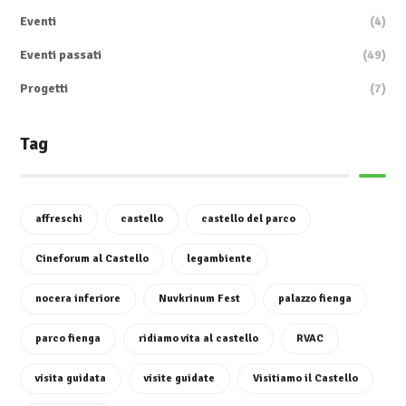
Eventi
(4)
Eventi passati
(49)
Progetti
(7)
Tag
affreschi
castello
castello del parco
Cineforum al Castello
legambiente
nocera inferiore
Nuvkrinum Fest
palazzo fienga
parco fienga
ridiamo vita al castello
RVAC
visita guidata
visite guidate
Visitiamo il Castello