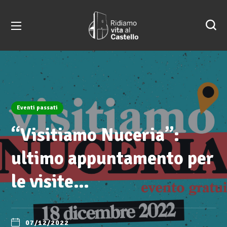
Eventi passati
“Visitiamo Nuceria”:
ultimo appuntamento per
le visite…
07/12/2022