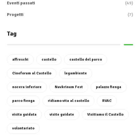
Eventi passati
(49)
Progetti
(7)
Tag
affreschi
castello
castello del parco
Cineforum al Castello
legambiente
nocera inferiore
Nuvkrinum Fest
palazzo fienga
parco fienga
ridiamo vita al castello
RVAC
visita guidata
visite guidate
Visitiamo il Castello
volontariato