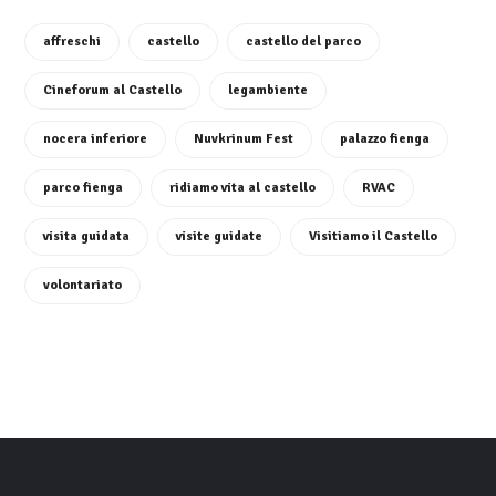
affreschi
castello
castello del parco
Cineforum al Castello
legambiente
nocera inferiore
Nuvkrinum Fest
palazzo fienga
parco fienga
ridiamo vita al castello
RVAC
visita guidata
visite guidate
Visitiamo il Castello
volontariato