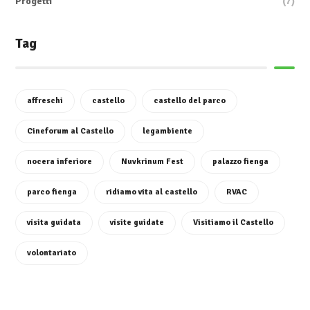
Progetti
(7)
Tag
affreschi
castello
castello del parco
Cineforum al Castello
legambiente
nocera inferiore
Nuvkrinum Fest
palazzo fienga
parco fienga
ridiamo vita al castello
RVAC
visita guidata
visite guidate
Visitiamo il Castello
volontariato